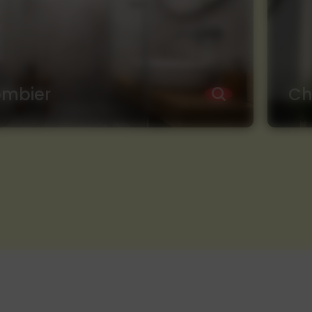
ombier
Ch