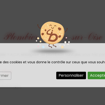
Plombier Bernes-sur-Oise
bier
? A.C.P,
entreprise de plomberie sanitaire,
vous fait par
ise des cookies et vous donne le contrôle sur ceux que vous souh
-Oise
Personnaliser
Accepte
ermer
ie)
lnéothérapie