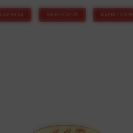
4 69 43 38
06 11 77 34 31
DEVIS / CON