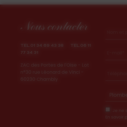
Nous contacter
Nom et 
TEL.01 34 69 43 38
TEL.06 11
E-mail*
77 34 31
ZAC des Portes de l'Oise - Lot
n°30 rue Léonard de Vinci -
Télépho
60230 Chambly
Je ne 
En savoir 