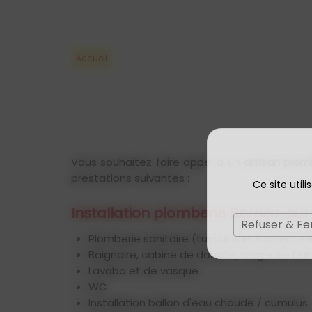
Accueil
Vous souhaitez faire appel à un
artisan plom
prestations suivantes :
Ce site util
Installation plomberie Bernes-sur
Refuser & F
Plomberie sanitaire (tuyauterie, robinetter
Baignoire, cabine de douche, baignoire ba
Lavabo et de vasque
WC
Installation ballon d'eau chaude / cumulus