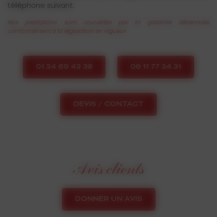
téléphone suivant.
Nos prestations sont couvertes par la garantie décennale,
conformément à la législation en vigueur.
01 34 69 43 38
06 11 77 34 31
DEVIS / CONTACT
Avis clients
DONNER UN AVIS