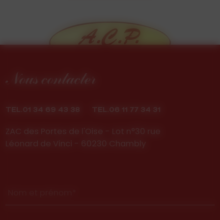
Nous contacter
TEL.01 34 69 43 38
TEL.06 11 77 34 31
ZAC des Portes de l'Oise - Lot n°30 rue
Léonard de Vinci - 60230 Chambly
Nom et prénom*