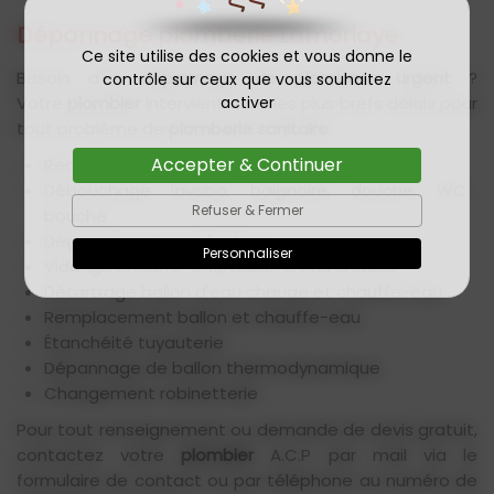
Dépannage plomberie Lamorlaye
Ce site utilise des cookies et vous donne le
Besoin d'un
dépannage de plomberie urgent
?
contrôle sur ceux que vous souhaitez
activer
Votre
plombier
intervient dans les plus brefs délais pour
tout problème de
plomberie sanitaire.
Accepter & Continuer
Recherche et réparation fuite d'eau
Débouchage lavabo, baignoire, douche, WC
Refuser & Fermer
bouché
Dégorgement canalisations
Personnaliser
Vidange chauffe-eau, ballon d'eau chaude
Détartrage ballon d'eau chaude et chauffe-eau
Remplacement ballon et chauffe-eau
Étanchéité tuyauterie
Dépannage de ballon thermodynamique
Changement robinetterie
Pour tout renseignement ou demande de devis gratuit,
contactez votre
plombier
A.C.P par mail via le
formulaire de contact ou par téléphone au numéro de