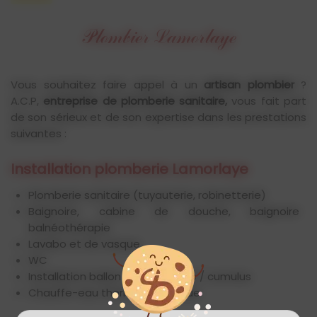
Plombier Lamorlaye
Vous souhaitez faire appel à un
artisan plombier
?
A.C.P,
entreprise de plomberie sanitaire,
vous fait part
de son sérieux et de son expertise dans les prestations
suivantes :
Installation plomberie Lamorlaye
Plomberie sanitaire (tuyauterie, robinetterie)
Baignoire, cabine de douche, baignoire
balnéothérapie
Lavabo et de vasque
WC
Installation ballon d'eau chaude / cumulus
Chauffe-eau thermodynamique